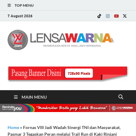
TOP MENU
7 August 2026
LE
Memberi
Berita ya
WA
Lebih
Berwarn
.c
MAIN MENU
Home
»
Fornas VIII Jadi Wadah Sinergi TNI dan Masyarakat,
Pasmar 3 Tegaskan Peran melalui Trail Run di Kaki Rinjani