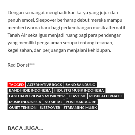
Dengan semangat menghadirkan karya yang jujur dan
penuh emosi, Sleepover berharap debut mereka mampu
memberi warna baru bagi perkembangan musik alternatif
Tanah Air sekaligus menjadi ruang bagi para pendengar
yang memiliki pengalaman serupa tentang tekanan,
kegelisahan, dan perjuangan menjalani kehidupan.
Red Dons)***
TAGGED
ALTERNATIVE ROCK
BAND BANDUNG
BAND INDIE INDONESIA
INDUSTRI MUSIK INDONESIA
LAGU BARU RILISAN MUSIK 2026
LEAVE ME
MUSIK ALTERNATIF
MUSIK INDONESIA
NU METAL
POST HARDCORE
QUIET TENSION
SLEEPOVER
STREAMING MUSIK
BACA JUGA...