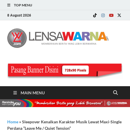
TOP MENU
8 August 2026
LE
Memberi
Berita ya
WA
Lebih
Berwarn
.c
MAIN MENU
Home
»
Sleepover Kenalkan Karakter Musik Lewat Maxi-Single
Perdana “Leave Me / Quiet Tension”