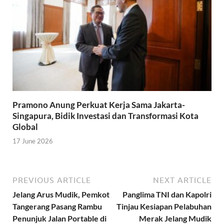
Pramono Anung Perkuat Kerja Sama Jakarta-
Singapura, Bidik Investasi dan Transformasi Kota
Global
17 June 2026
PREVIOUS ARTICLE
NEXT ARTICLE
Jelang Arus Mudik, Pemkot
Panglima TNI dan Kapolri
Tangerang Pasang Rambu
Tinjau Kesiapan Pelabuhan
Penunjuk Jalan Portable di
Merak Jelang Mudik