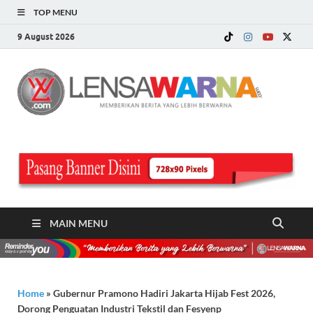
TOP MENU
9 August 2026
LE
Memberi
Berita ya
WA
Lebih
Berwarn
.c
MAIN MENU
Home
»
Gubernur Pramono Hadiri Jakarta Hijab Fest 2026,
Dorong Penguatan Industri Tekstil dan Fesyenp