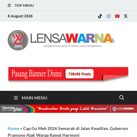
TOP MENU
8 August 2026
LE
Memberi
Berita ya
WA
Lebih
Berwarn
.c
MAIN MENU
Home
»
Cap Go Meh 2026 Semarak di Jalan Keadilan, Gubernur
Pramono Ajak Warga Rawat Harmoni