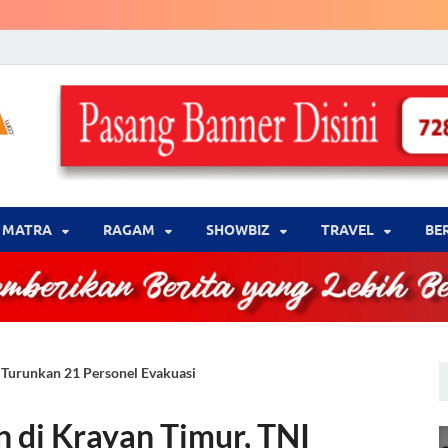
LENSA WARNA .com
Memberikan Berita yang Lebih Berwarna
MATRA
‎RAGAM
‎SHOWBIZ
‎TRAVEL
BE
I Turunkan 21 Personel Evakuasi
h di Krayan Timur, TNI