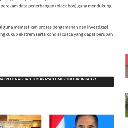
 perekam data penerbangan (black box) guna mendukung
asi guna memastikan proses pengamanan dan investigasi
ng cukup ekstrem serta kondisi cuaca yang dapat berubah
T PELITA AIR JATUH DI KRAYAN TIMUR TNI TURUNKAN 21