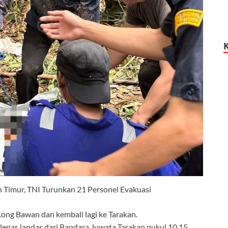
n Timur, TNI Turunkan 21 Personel Evakuasi
ong Bawan dan kembali lagi ke Tarakan.
epas landas dari Bandara Juwata Tarakan pukul 10.15