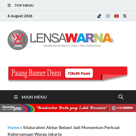
TOP MENU
6 August 2026
LE
Memberi
Berita ya
WA
Lebih
Berwarn
.c
MAIN MENU
Home
»
Silaturahmi Akbar Betawi Jadi Momentum Perkuat
Kebersamaan Warga Jakarta