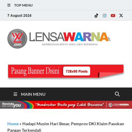
TOP MENU
7 August 2026
LE
Memberi
Berita ya
WA
Lebih
Berwarn
.c
MAIN MENU
Home
»
Hadapi Musim Hari Besar, Pemprov DKI Klaim Pasokan
Pangan Terkendali