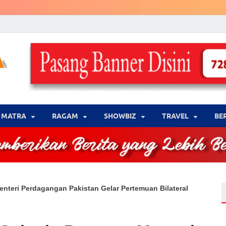
LENSA WARNA .com
Memberikan Berita yang Lebih Berwarna
MATRA
‎RAGAM
‎SHOWBIZ
‎TRAVEL
BE
nteri Perdagangan Pakistan Gelar Pertemuan Bilateral