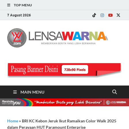
TOP MENU
7 August 2026
LE
Memberi
Berita ya
WA
Lebih
Berwarn
.c
MAIN MENU
Home
»
BRI KC Kebon Jeruk Ikut Ramaikan Color Walk 2025
dalam Perayaan HUT Paramount Enterprise