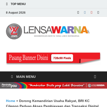
TOP MENU
8 August 2026
LE
Memberi
Berita y
WA
Lebih
Berwarn
.c
MAIN MENU
Home
»
Dorong Kemandirian Usaha Rakyat, BRI KC
Cilegon Perluas Akses Pembiayaan dan Transaksi Digital