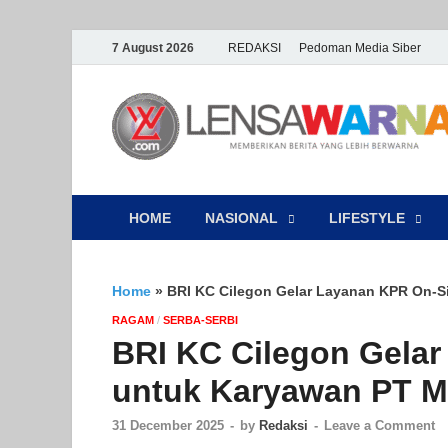
7 August 2026
REDAKSI
Pedoman Media Siber
HOME
NASIONAL
‎LIFESTYLE
Home
»
BRI KC Cilegon Gelar Layanan KPR On-Si
‎RAGAM
/
SERBA-SERBI
BRI KC Cilegon Gelar
untuk Karyawan PT Me
31 December 2025
-
by
Redaksi
-
Leave a Comment