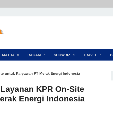
LENSA WARNA .com
Memberikan Berita yang Lebih Berwarna
MATRA
‎RAGAM
‎SHOWBIZ
‎TRAVEL
B
te untuk Karyawan PT Merak Energi Indonesia
 Layanan KPR On-Site
rak Energi Indonesia