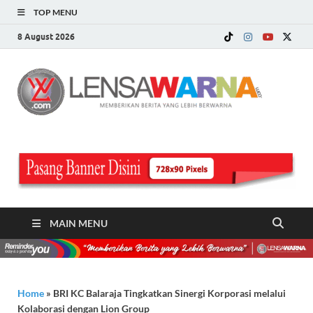
TOP MENU
8 August 2026
LE
Memberi
Berita ya
WA
Lebih
Berwarn
.c
MAIN MENU
Home
»
BRI KC Balaraja Tingkatkan Sinergi Korporasi melalui
Kolaborasi dengan Lion Group