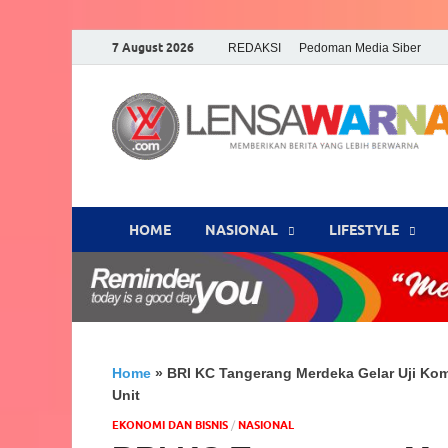
7 August 2026
REDAKSI
Pedoman Media Siber
HOME
NASIONAL
‎LIFESTYLE
Home
»
BRI KC Tangerang Merdeka Gelar Uji Kom
Unit
EKONOMI DAN BISNIS
/
NASIONAL