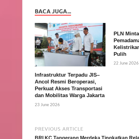
BACA JUGA...
PLN Minta
Pemadaman
Kelistrik
Pulih
22 June 2026
Infrastruktur Terpadu JIS–
Ancol Resmi Beroperasi,
Perkuat Akses Transportasi
dan Mobilitas Warga Jakarta
23 June 2026
PREVIOUS ARTICLE
BRI KC Tangerang Merdeka Tingkatkan Rela