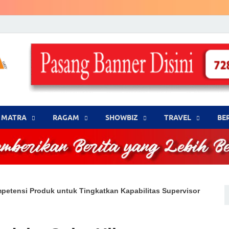
LENSA WARNA .com
Memberikan Berita yang Lebih Berwarna
MATRA
‎RAGAM
‎SHOWBIZ
‎TRAVEL
BE
petensi Produk untuk Tingkatkan Kapabilitas Supervisor