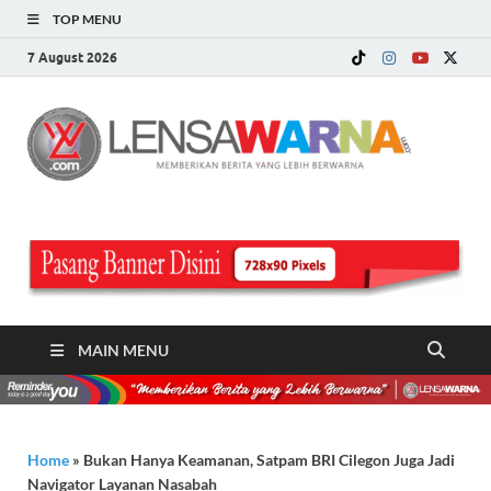
TOP MENU
7 August 2026
LE
Memberi
Berita ya
WA
Lebih
Berwarn
.c
MAIN MENU
Home
»
Bukan Hanya Keamanan, Satpam BRI Cilegon Juga Jadi
Navigator Layanan Nasabah