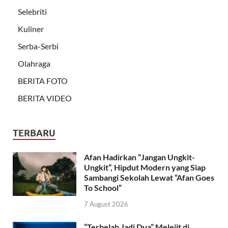
Selebriti
Kuliner
Serba-Serbi
Olahraga
BERITA FOTO
BERITA VIDEO
TERBARU
Afan Hadirkan “Jangan Ungkit-
Ungkit”, Hipdut Modern yang Siap
Sambangi Sekolah Lewat “Afan Goes
To School”
7 August 2026
“Terbelah Jadi Dua” Melejit di