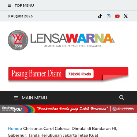
TOP MENU
8 August 2026
LE
Memberi
Berita ya
WA
Lebih
Berwarn
.c
MAIN MENU
Home
»
Christmas Carol Colossal Dimulai di Bundaran HI,
Gubernur: Tanda Kerukunan Jakarta Tetap Kuat