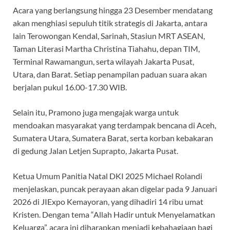
Acara yang berlangsung hingga 23 Desember mendatang
akan menghiasi sepuluh titik strategis di Jakarta, antara
lain Terowongan Kendal, Sarinah, Stasiun MRT ASEAN,
Taman Literasi Martha Christina Tiahahu, depan TIM,
Terminal Rawamangun, serta wilayah Jakarta Pusat,
Utara, dan Barat. Setiap penampilan paduan suara akan
berjalan pukul 16.00-17.30 WIB.
Selain itu, Pramono juga mengajak warga untuk
mendoakan masyarakat yang terdampak bencana di Aceh,
Sumatera Utara, Sumatera Barat, serta korban kebakaran
di gedung Jalan Letjen Suprapto, Jakarta Pusat.
Ketua Umum Panitia Natal DKI 2025 Michael Rolandi
menjelaskan, puncak perayaan akan digelar pada 9 Januari
2026 di JIExpo Kemayoran, yang dihadiri 14 ribu umat
Kristen. Dengan tema “Allah Hadir untuk Menyelamatkan
Keluarga”, acara ini diharapkan menjadi kebahagiaan bagi