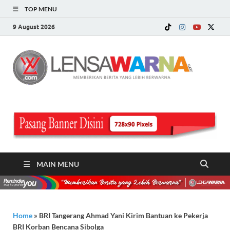
TOP MENU
9 August 2026
LE
Memberi
Berita ya
WA
Lebih
Berwarn
.c
MAIN MENU
Home
»
BRI Tangerang Ahmad Yani Kirim Bantuan ke Pekerja
BRI Korban Bencana Sibolga