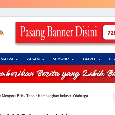
LENSA WARNA .com
Memberikan Berita yang Lebih Berwarna
MATRA
‎RAGAM
‎SHOWBIZ
‎TRAVEL
BE
a Menpora Erick Thohir Kembangkan Industri Olahraga