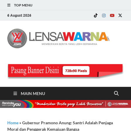
TOP MENU
6 August 2026
LE
Memberi
Berita ya
WA
Lebih
Berwarn
.c
MAIN MENU
Home
»
Gubernur Pramono Anung: Santri Adalah Penjaga
Moral dan Penggerak Kemajuan Bangsa