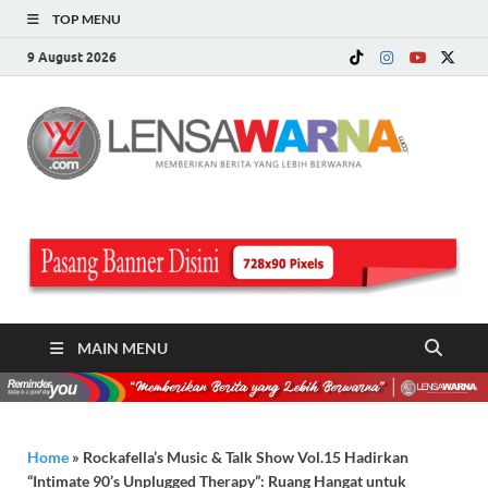
TOP MENU
9 August 2026
LE
Memberi
Berita ya
WA
Lebih
Berwarn
.c
MAIN MENU
Home
»
Rockafella’s Music & Talk Show Vol.15 Hadirkan
“Intimate 90’s Unplugged Therapy”: Ruang Hangat untuk