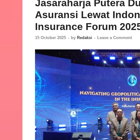
Jasaraharja Putera D
Asuransi Lewat Indon
Insurance Forum 202
15 October 2025
-
by
Redaksi
-
Leave a Comment