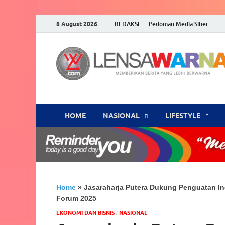
8 August 2026
REDAKSI
Pedoman Media Siber
HOME
NASIONAL
‎LIFESTYLE
Home
»
Jasaraharja Putera Dukung Penguatan In
Forum 2025
EKONOMI DAN BISNIS
NASIONAL
/