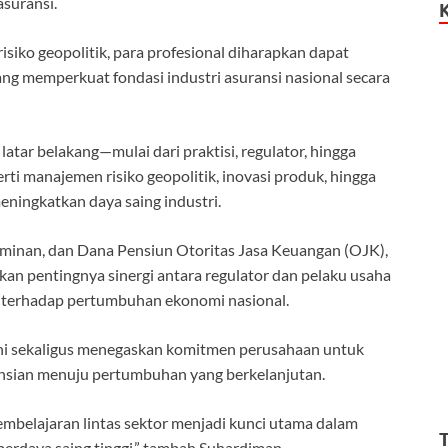
asuransi.
siko geopolitik, para profesional diharapkan dapat
ng memperkuat fondasi industri asuransi nasional secara
atar belakang—mulai dari praktisi, regulator, hingga
ti manajemen risiko geopolitik, inovasi produk, hingga
eningkatkan daya saing industri.
aminan, dan Dana Pensiun Otoritas Jasa Keuangan (OJK),
n pentingnya sinergi antara regulator dan pelaku usaha
i terhadap pertumbuhan ekonomi nasional.
g ini sekaligus menegaskan komitmen perusahaan untuk
ansian menuju pertumbuhan yang berkelanjutan.
mbelajaran lintas sektor menjadi kunci utama dalam
erdaya saing tinggi,” tambah Suhardiman.