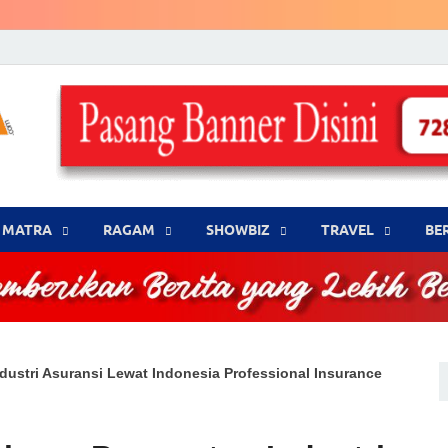
LENSA WARNA .com
Memberikan Berita yang Lebih Berwarna
MATRA
‎RAGAM
‎SHOWBIZ
‎TRAVEL
BE
dustri Asuransi Lewat Indonesia Professional Insurance