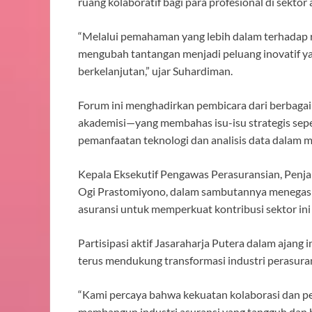
ruang kolaboratif bagi para profesional di sektor 
“Melalui pemahaman yang lebih dalam terhadap ri
mengubah tantangan menjadi peluang inovatif ya
berkelanjutan,” ujar Suhardiman.
Forum ini menghadirkan pembicara dari berbagai l
akademisi—yang membahas isu-isu strategis seper
pemanfaatan teknologi dan analisis data dalam m
Kepala Eksekutif Pengawas Perasuransian, Penj
Ogi Prastomiyono, dalam sambutannya menegaska
asuransi untuk memperkuat kontribusi sektor in
Partisipasi aktif Jasaraharja Putera dalam ajan
terus mendukung transformasi industri perasur
“Kami percaya bahwa kekuatan kolaborasi dan pe
membangun industri asuransi yang tangguh dan b