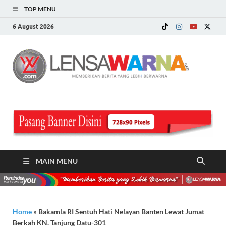
TOP MENU
6 August 2026
LE
Memberi
Berita ya
WA
Lebih
Berwarn
.c
MAIN MENU
Home
»
Bakamla RI Sentuh Hati Nelayan Banten Lewat Jumat
Berkah KN. Tanjung Datu-301