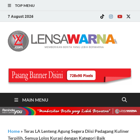
TOP MENU
7 August 2026
LE
Memberi
Berita ya
WA
Lebih
Berwarn
.c
MAIN MENU
Home
»
Teras LA Lenteng Agung Segera Diisi Pedagang Kuliner
Terpilih, Semua Lolos Kurasi dengan Kategori Baik