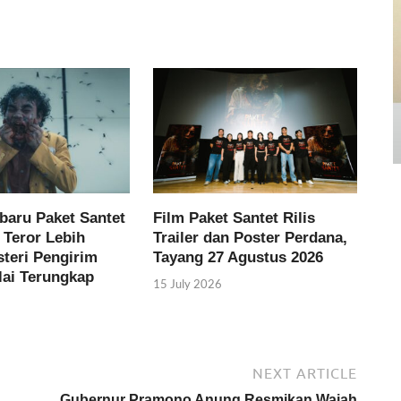
rbaru Paket Santet
Film Paket Santet Rilis
 Teror Lebih
Trailer dan Poster Perdana,
steri Pengirim
Tayang 27 Agustus 2026
lai Terungkap
15 July 2026
NEXT ARTICLE
Gubernur Pramono Anung Resmikan Wajah