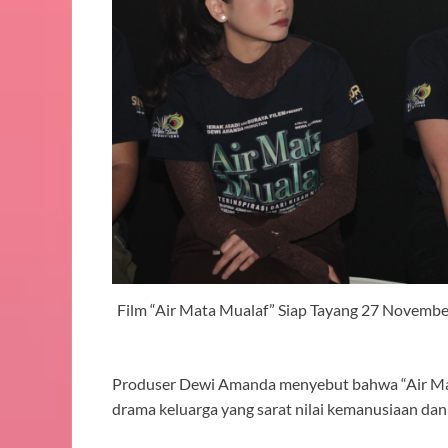
Film “Air Mata Mualaf” Siap Tayang 27 Novemb
Produser Dewi Amanda menyebut bahwa “Air Mata 
drama keluarga yang sarat nilai kemanusiaan da