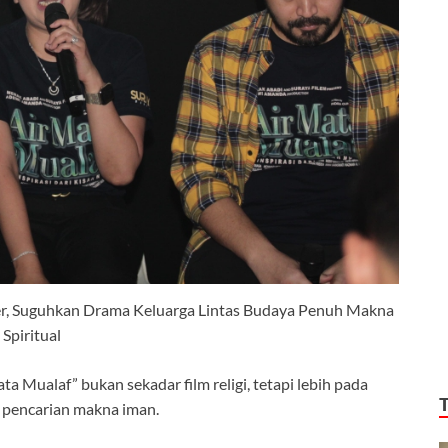
er, Suguhkan Drama Keluarga Lintas Budaya Penuh Makna
Spiritual
Mualaf” bukan sekadar film religi, tetapi lebih pada
n pencarian makna iman.