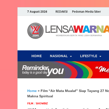
7 August 2026
REDAKSI
Pedoman Media Siber
HOME
NASIONAL
‎LIFESTYLE
Home
»
Film “Air Mata Mualaf” Siap Tayang 27
Makna Spiritual
FILM
/
‎SHOWBIZ