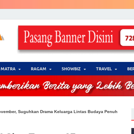
LENSA WARNA .com
Memberikan Berita yang Lebih Berwarna
MATRA
‎RAGAM
‎SHOWBIZ
‎TRAVEL
BE
 November, Suguhkan Drama Keluarga Lintas Budaya Penuh