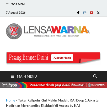
TOP MENU
7 August 2026
LE
Memberi
Berita ya
WA
Lebih
Berwarn
.c
MAIN MENU
Home
»
Tukar Railpoin Kini Makin Mudah, KAI Daop 1 Jakarta
Hadirkan Merchandise Eksklusif di Access by KAI