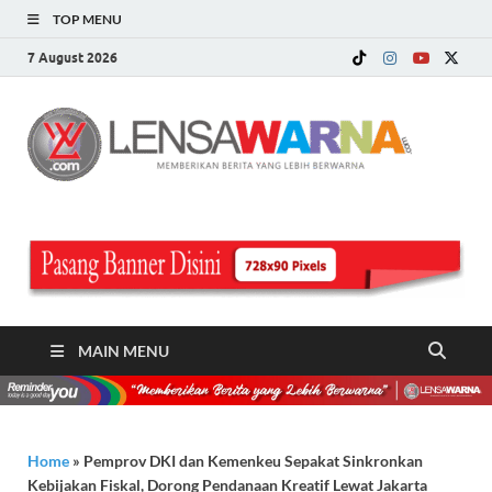
TOP MENU
7 August 2026
LE
Memberi
Berita ya
WA
Lebih
Berwarn
.c
MAIN MENU
Home
»
Pemprov DKI dan Kemenkeu Sepakat Sinkronkan
Kebijakan Fiskal, Dorong Pendanaan Kreatif Lewat Jakarta