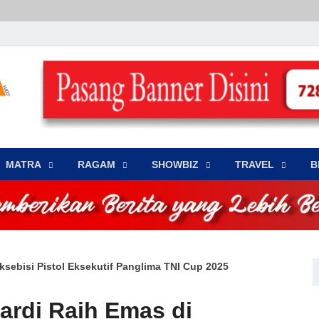
LENSA WARNA .com
Memberikan Berita yang Lebih Berwarna
MATRA
‎RAGAM
‎SHOWBIZ
‎TRAVEL
B
sebisi Pistol Eksekutif Panglima TNI Cup 2025
ardi Raih Emas di