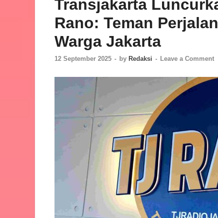
Transjakarta Luncurk
Rano: Teman Perjala
Warga Jakarta
12 September 2025
-
by
Redaksi
-
Leave a Comment