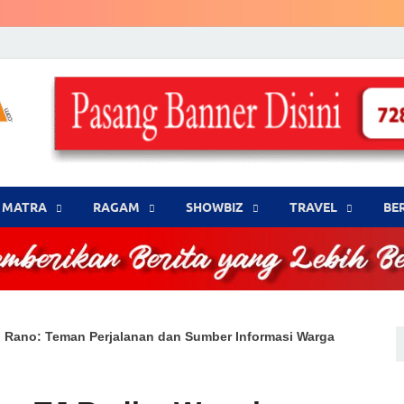
LENSA WARNA .com
Memberikan Berita yang Lebih Berwarna
MATRA
‎RAGAM
‎SHOWBIZ
‎TRAVEL
BE
b Rano: Teman Perjalanan dan Sumber Informasi Warga