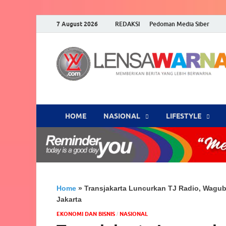
7 August 2026
REDAKSI
Pedoman Media Siber
HOME
NASIONAL
‎LIFESTYLE
Home
»
Transjakarta Luncurkan TJ Radio, Wagu
Jakarta
EKONOMI DAN BISNIS
NASIONAL
/