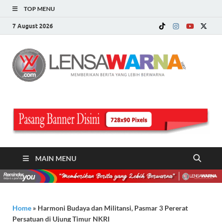
TOP MENU
7 August 2026
LE
Memberi
Berita ya
WA
Lebih
Berwarn
.c
MAIN MENU
Home
»
Harmoni Budaya dan Militansi, Pasmar 3 Pererat
Persatuan di Ujung Timur NKRI